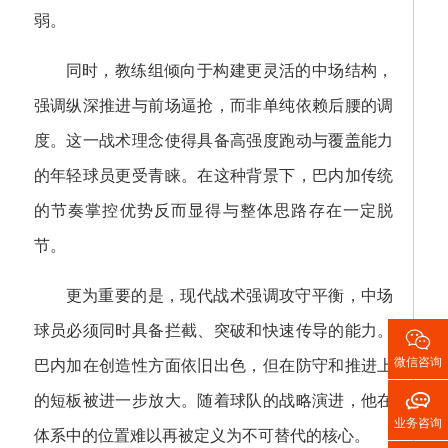
弱。
同时，教练组倾向于构建更灵活的中场结构，
强调纵深推进与前场逼抢，而非单纯依赖后腰的调
度。这一战术理念使得具备高强度跑动与覆盖能力
的年轻球员更受青睐。在这种背景下，巴内加传统
的节奏掌控优势反而显得与整体思路存在一定脱
节。
更为重要的是，现代战术强调攻守平衡，中场
球员必须同时具备拦截、突破和快速传导的能力。

微信咨询
巴内加在创造性方面依旧出色，但在防守和推进上

的短板被进一步放大。随着球队的战略演进，他在
业务咨询
体系中的位置难以再被定义为不可替代的核心。