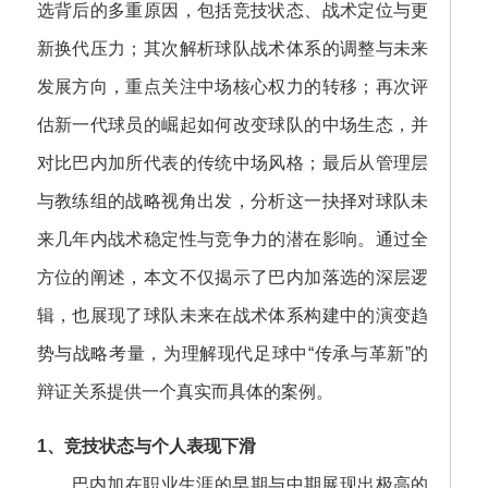
选背后的多重原因，包括竞技状态、战术定位与更
新换代压力；其次解析球队战术体系的调整与未来
发展方向，重点关注中场核心权力的转移；再次评
估新一代球员的崛起如何改变球队的中场生态，并
对比巴内加所代表的传统中场风格；最后从管理层
与教练组的战略视角出发，分析这一抉择对球队未
来几年内战术稳定性与竞争力的潜在影响。通过全
方位的阐述，本文不仅揭示了巴内加落选的深层逻
辑，也展现了球队未来在战术体系构建中的演变趋
势与战略考量，为理解现代足球中“传承与革新”的
辩证关系提供一个真实而具体的案例。
1、竞技状态与个人表现下滑
巴内加在职业生涯的早期与中期展现出极高的