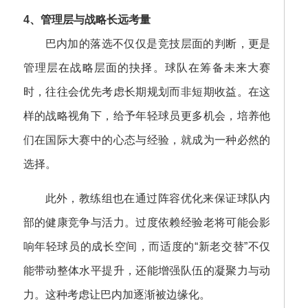
4、管理层与战略长远考量
巴内加的落选不仅仅是竞技层面的判断，更是
管理层在战略层面的抉择。球队在筹备未来大赛
时，往往会优先考虑长期规划而非短期收益。在这
样的战略视角下，给予年轻球员更多机会，培养他
们在国际大赛中的心态与经验，就成为一种必然的
选择。
此外，教练组也在通过阵容优化来保证球队内
部的健康竞争与活力。过度依赖经验老将可能会影
响年轻球员的成长空间，而适度的“新老交替”不仅
能带动整体水平提升，还能增强队伍的凝聚力与动
力。这种考虑让巴内加逐渐被边缘化。