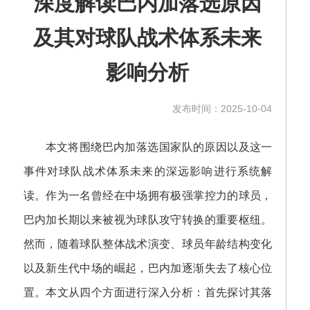
深度解读巴内加落选原因
及其对球队战术体系未来
影响分析
发布时间：2025-10-04
本文将围绕巴内加落选国家队的原因以及这一
事件对球队战术体系未来的深远影响进行系统解
读。作为一名曾经在中场拥有极强掌控力的球员，
巴内加长期以来被视为球队攻守转换的重要枢纽。
然而，随着球队整体战术演变、球员年龄结构变化
以及新生代中场的崛起，巴内加逐渐失去了核心位
置。本文从四个方面进行深入分析：首先探讨其落