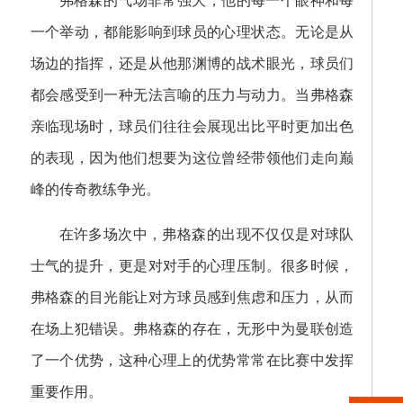
弗格森的气场非常强大，他的每一个眼神和每
一个举动，都能影响到球员的心理状态。无论是从
场边的指挥，还是从他那渊博的战术眼光，球员们
都会感受到一种无法言喻的压力与动力。当弗格森
亲临现场时，球员们往往会展现出比平时更加出色
的表现，因为他们想要为这位曾经带领他们走向巅
峰的传奇教练争光。
在许多场次中，弗格森的出现不仅仅是对球队
士气的提升，更是对对手的心理压制。很多时候，
弗格森的目光能让对方球员感到焦虑和压力，从而
在场上犯错误。弗格森的存在，无形中为曼联创造
了一个优势，这种心理上的优势常常在比赛中发挥
重要作用。