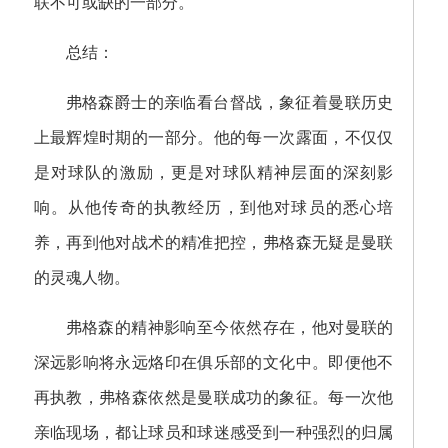
联不可或缺的一部分。
总结：
弗格森爵士的亲临看台督战，象征着曼联历史
上最辉煌时期的一部分。他的每一次露面，不仅仅
是对球队的激励，更是对球队精神层面的深刻影
响。从他传奇的执教经历，到他对球员的悉心培
养，再到他对战术的精准把控，弗格森无疑是曼联
的灵魂人物。
弗格森的精神影响至今依然存在，他对曼联的
深远影响将永远烙印在俱乐部的文化中。即便他不
再执教，弗格森依然是曼联成功的象征。每一次他
亲临现场，都让球员和球迷感受到一种强烈的归属