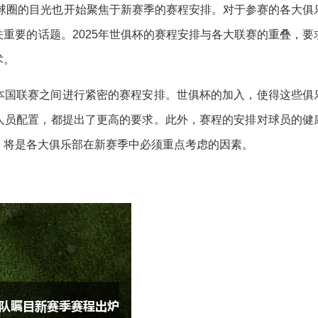
足球圈的目光也开始聚焦于新赛季的赛程安排。对于参赛的各大俱
重要的话题。2025年世俱杯的赛程安排与各大联赛的重叠，要
术。
本国联赛之间进行紧密的赛程安排。世俱杯的加入，使得这些俱
人员配置，都提出了更高的要求。此外，赛程的安排对球员的健
，将是各大俱乐部在新赛季中必须重点考虑的因素。