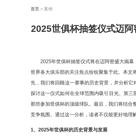
首页
> 案例
2025世俱杯抽签仪式迈
2025年世俱杯抽签仪式将在迈阿密盛大揭
世界各大俱乐部的关注焦点纷纷聚集于此。本文将
先，我们将回顾这一赛事的历史背景，并分析它
探讨这一仪式如何在全球范围内吸引目光。第三
那些参加世俱杯的顶级球队。最后，我们将结合整
竞争氛围。通过这一分析，读者不仅能更好地理解
1、2025年世俱杯的历史背景与发展