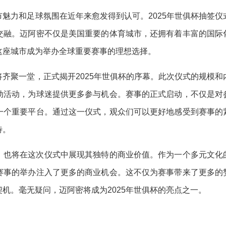
魅力和足球氛围在近年来愈发得到认可。2025年世俱杯抽签仪
交融。迈阿密不仅是美国重要的体育城市，还拥有着丰富的国际
这座城市成为举办全球重要赛事的理想选择。
齐聚一堂，正式揭开2025年世俱杯的序幕。此次仪式的规模和
动活动，为球迷提供更多参与机会。赛事的正式启动，不仅是对
一个重要平台。通过这一仪式，观众们可以更好地感受到赛事的
待。
，也将在这次仪式中展现其独特的商业价值。作为一个多元文化
赛事的举办注入了更多的商业机会。这不仅为赛事带来了更多的
机。毫无疑问，迈阿密将成为2025年世俱杯的亮点之一。