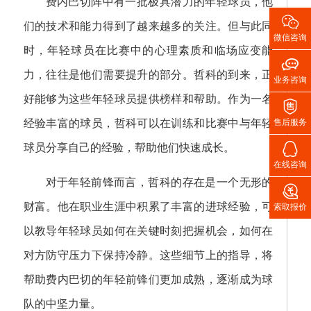
费内巴切阵中有一批极具潜力的年轻球员，他

们的技术和能力得到了越来越多的关注。但与此同
微信咨询
时，年轻球员在比赛中的心理素质和临场应变能

力，往往是他们需要提升的部分。哲科的到来，正
业务咨询
好能够为这些年轻球员提供榜样和帮助。作为一名

售后服务
经验丰富的球员，哲科可以在训练和比赛中与年轻

球员分享自己的经验，帮助他们快速成长。
在线咨询
对于年轻前锋而言，哲科的存在是一个无形的

财富。他在职业生涯中积累了丰富的进球经验，可
索取报价
以教导年轻球员如何在关键时刻把握机会，如何在
对方防守压力下保持冷静。这些细节上的指导，将
帮助费内巴切的年轻前锋们更加成熟，逐渐成为球
队的中坚力量。