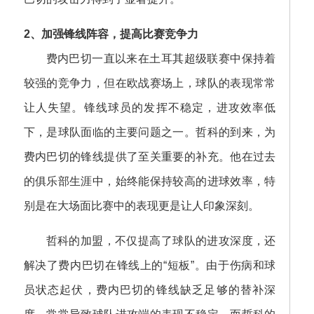
2、加强锋线阵容，提高比赛竞争力
费内巴切一直以来在土耳其超级联赛中保持着
较强的竞争力，但在欧战赛场上，球队的表现常常
让人失望。锋线球员的发挥不稳定，进攻效率低
下，是球队面临的主要问题之一。哲科的到来，为
费内巴切的锋线提供了至关重要的补充。他在过去
的俱乐部生涯中，始终能保持较高的进球效率，特
别是在大场面比赛中的表现更是让人印象深刻。
哲科的加盟，不仅提高了球队的进攻深度，还
解决了费内巴切在锋线上的“短板”。由于伤病和球
员状态起伏，费内巴切的锋线缺乏足够的替补深