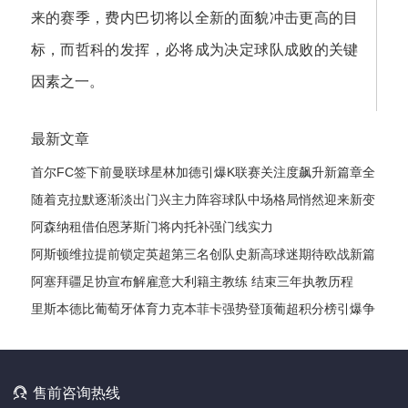
来的赛季，费内巴切将以全新的面貌冲击更高的目
标，而哲科的发挥，必将成为决定球队成败的关键
因素之一。
最新文章
首尔FC签下前曼联球星林加德引爆K联赛关注度飙升新篇章全
球球迷热议
随着克拉默逐渐淡出门兴主力阵容球队中场格局悄然迎来新变
化阶段
阿森纳租借伯恩茅斯门将内托补强门线实力
阿斯顿维拉提前锁定英超第三名创队史新高球迷期待欧战新篇
章即将
阿塞拜疆足协宣布解雇意大利籍主教练 结束三年执教历程
里斯本德比葡萄牙体育力克本菲卡强势登顶葡超积分榜引爆争
冠格局

售前咨询热线