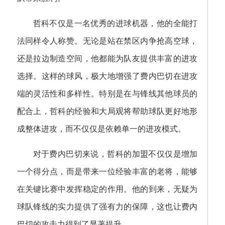
哲科不仅是一名优秀的进球机器，他的全能打
法同样令人称赞。无论是站在禁区内争抢高空球，
还是拉边制造空间，他都能为队友提供丰富的进攻
选择。这样的球风，极大地增强了费内巴切在进攻
端的灵活性和多样性。特别是在与锋线其他球员的
配合上，哲科的经验和大局观将帮助球队更好地形
成整体进攻，而不仅仅是依赖单一的进攻模式。
对于费内巴切来说，哲科的加盟不仅仅是增加
一个得分点，而是带来一位经验丰富的老将，能够
在关键比赛中发挥稳定的作用。他的到来，无疑为
球队锋线的实力提供了强有力的保障，这也让费内
巴切的攻击力得到了显著提升。