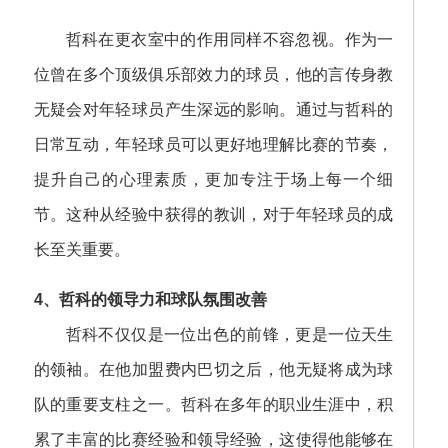
哲科在更衣室中的作用同样不容忽视。作为一
位曾在多个顶级俱乐部效力的球员，他的言传身教
无疑会对年轻球员产生深远的影响。通过与哲科的
日常互动，年轻球员可以更好地理解比赛的节奏，
提升自己的心理素质，更加专注于场上每一个细
节。这种从经验中获得的教训，对于年轻球员的成
长至关重要。
4、哲科的领导力和球队氛围改善
哲科不仅仅是一位出色的前锋，更是一位天生
的领袖。在他加盟费内巴切之后，他无疑将成为球
队的重要支柱之一。哲科在多年的职业生涯中，积
累了丰富的比赛经验和领导经验，这使得他能够在