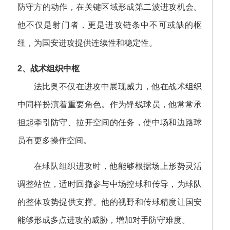
防守方的动作，在关键区域形成第二波进攻机会。
他不仅是射门者，更是进攻链条中不可或缺的枢
纽，为国安进攻提供连续性和稳定性。
2、战术组织中枢
法比奥不仅在进攻中展现威力，他在战术组织
中同样扮演着重要角色。作为锋线球员，他常常承
担起牵引防守、拉开空间的任务，使中场和边路球
员有更多操作空间。
在球队组织进攻时，他能够根据场上形势灵活
调整站位，适时回撤参与中场控球和传导，为球队
的整体攻势提供支撑。他的视野和传球精度让国安
能够形成多点进攻的威胁，增加对手防守难度。