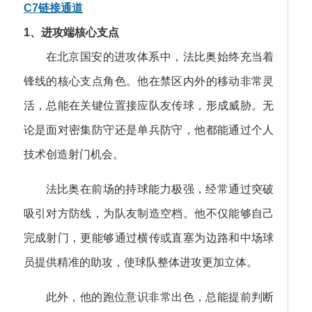
C7链接通道
1、进攻端核心支点
在北京国安的进攻体系中，法比奥始终充当着
锋线的核心支点角色。他在禁区内外的移动非常灵
活，总能在关键位置接应队友传球，形成威胁。无
论是面对密集防守还是单兵防守，他都能通过个人
技术创造射门机会。
法比奥在前场的持球能力极强，经常通过突破
吸引对方防线，为队友制造空档。他不仅能够自己
完成射门，更能够通过横传或直塞为边路和中场球
员提供精准的助攻，使球队整体进攻更加立体。
此外，他的跑位意识非常出色，总能提前判断