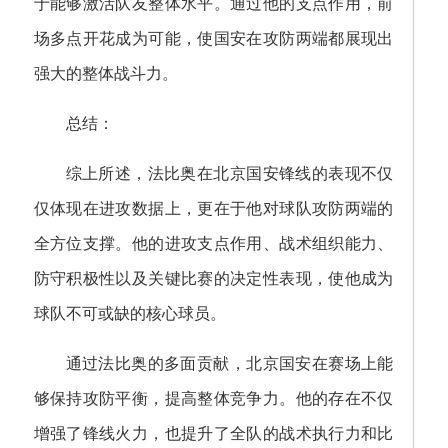
于能够激活队友整体水平。通过他的支点作用，前
场多点开花成为可能，使国安在攻防两端都展现出
强大的整体战斗力。
总结：
综上所述，法比奥在北京国安锋线的表现不仅
仅体现在进攻数据上，更在于他对球队攻防两端的
全方位支撑。他的进攻支点作用、战术组织能力、
防守积极性以及关键比赛的决定性表现，使他成为
球队不可或缺的核心球员。
通过法比奥的多面贡献，北京国安在赛场上能
够保持攻防平衡，提高整体竞争力。他的存在不仅
增强了锋线火力，也提升了全队的战术执行力和比