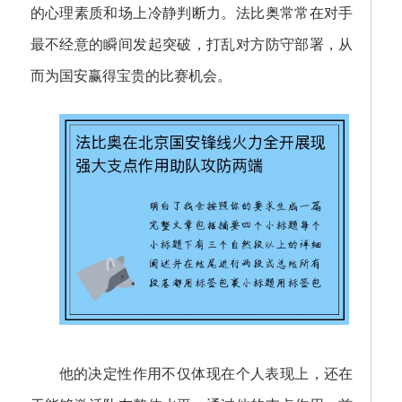
的心理素质和场上冷静判断力。法比奥常常在对手
最不经意的瞬间发起突破，打乱对方防守部署，从
而为国安赢得宝贵的比赛机会。
他的决定性作用不仅体现在个人表现上，还在