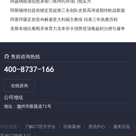
化阶段
阿森纳租借伯恩茅斯门将内托补强门线实力
阿斯顿维拉提前锁定英超第三名创队史新高球迷期待欧战新篇
章即将
阿塞拜疆足协宣布解雇意大利籍主教练 结束三年执教历程
里斯本德比葡萄牙体育力克本菲卡强势登顶葡超积分榜引爆争
冠格局

售前咨询热线
在线咨询
公司地址
地址：滁州市眼题道71号
导航链接：
了解C7官方平台
|
经典案例
|
资讯中心
|
服务宗旨
|
互动C7游戏入口
|