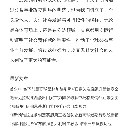
过公益事业改变世界的典范，也为我们树立了一个
关爱他人、关注社会发展与可持续性的榜样。无论
是在体育场上，还是在公益领域，皮克都用实际行
动证明了社会责任感的重要性，推动了全球公益事
业向前发展。通过这些努力，皮克无疑为社会的未
来创造了更大的可能性。
最新文章
首尔FC签下前曼联球星林加德引爆K联赛关注度飙升新篇章全
球球迷热议
随着克拉默逐渐淡出门兴主力阵容球队中场格局悄然迎来新变
化阶段
阿森纳租借伯恩茅斯门将内托补强门线实力
阿斯顿维拉提前锁定英超第三名创队史新高球迷期待欧战新篇
章即将
阿塞拜疆足协宣布解雇意大利籍主教练 结束三年执教历程