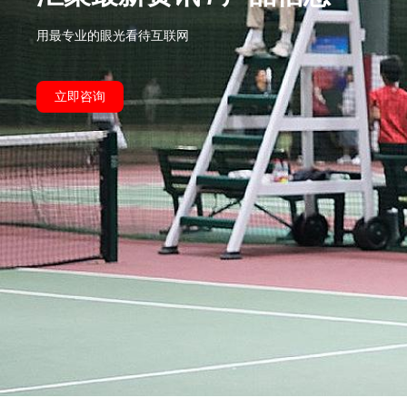
用最专业的眼光看待互联网
立即咨询