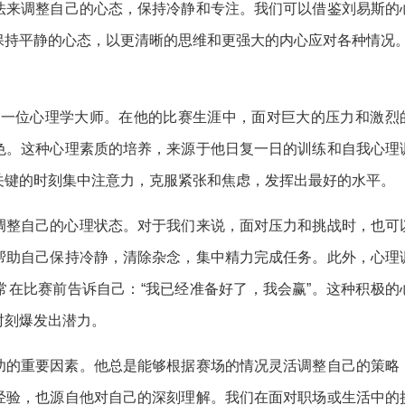
法来调整自己的心态，保持冷静和专注。我们可以借鉴刘易斯的
保持平静的心态，以更清晰的思维和更强大的内心应对各种情况
是一位心理学大师。在他的比赛生涯中，面对巨大的压力和激烈
色。这种心理素质的培养，来源于他日复一日的训练和自我心理
关键的时刻集中注意力，克服紧张和焦虑，发挥出最好的水平。
调整自己的心理状态。对于我们来说，面对压力和挑战时，也可
帮助自己保持冷静，清除杂念，集中精力完成任务。此外，心理
常在比赛前告诉自己：“我已经准备好了，我会赢”。这种积极的
时刻爆发出潜力。
功的重要因素。他总是能够根据赛场的情况灵活调整自己的策略
经验，也源自他对自己的深刻理解。我们在面对职场或生活中的