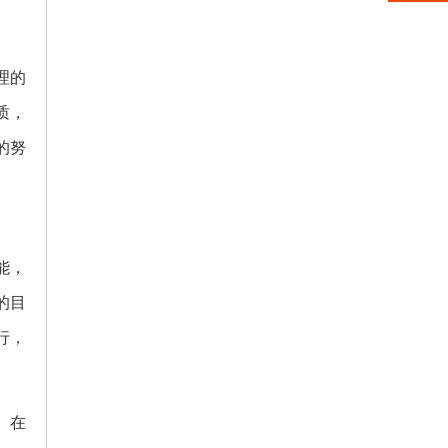
理的
质，
的努
能，
的目
行，
。在