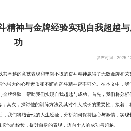
奋斗精神与金牌经验实现自我超越与
功
发布时间：2025-12
，以其卓越的竞技表现和坚韧不拔的奋斗精神赢得了无数金牌和荣
与他强大的心理素质和不懈的奋斗精神密不可分。在本文中，我
神与金牌经验，帮助我们实现自我超越与成功。首先，我们将分析
弃；其次，探讨他的训练方法及其对个人成长的重要性；接着，
最后，我们将结合他的人生经验，分析如何保持恒心与激情，实现
汲取他的经验，提升自身的表现，迈向个人的成功与超越。