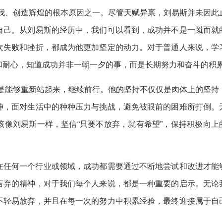
自我、创造辉煌的根本原因之一。尽管天赋异禀，刘易斯并未因此
自己。从刘易斯的经历中，我们可以看到，成功并不是一蹴而就
次失败和挫折，都成为他更加坚定的动力。对于普通人来说，学
和耐心，知道成功并非一朝一夕的事，而是长期努力和奋斗的积
总是能够重新站起来，继续前行。他的坚持不仅仅是肉体上的坚持
神，面对生活中的种种压力与挑战，避免被眼前的困难所打倒。
该像刘易斯一样，坚信“只要不放弃，就有希望”，保持积极向上
在任何一个行业或领域，成功都需要通过不断地尝试和改进才能
言弃的精神，对于我们每个人来说，都是一种重要的启示。无论
不轻易放弃，并且在每一次的努力中积累经验，最终迎接属于自