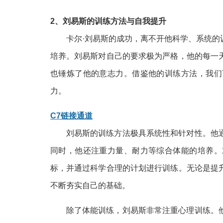
2、刘易斯的训练方法与自我提升
卡尔·刘易斯的成功，离不开他科学、系统
培养。刘易斯对自己的要求极为严格，他的每一
也锤炼了他的意志力。借鉴他的训练方法，我们
力。
C7链接通道
刘易斯的训练方法极具系统性和针对性。他
同时，他还注重力量、耐力等综合体能的培养。
标，并通过科学合理的计划进行训练。无论是提
不断夯实自己的基础。
除了体能训练，刘易斯非常注重心理训练。