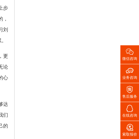
止步
的，
习刘
累。

，更
微信咨询
无论

的心
业务咨询

售后服务
够达

我们
在线咨询

己的
索取报价