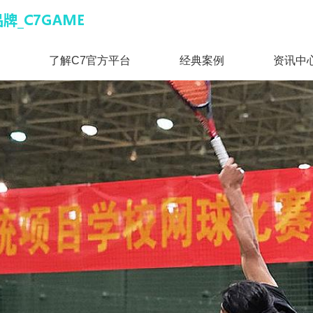
了解C7官方平台
经典案例
资讯中