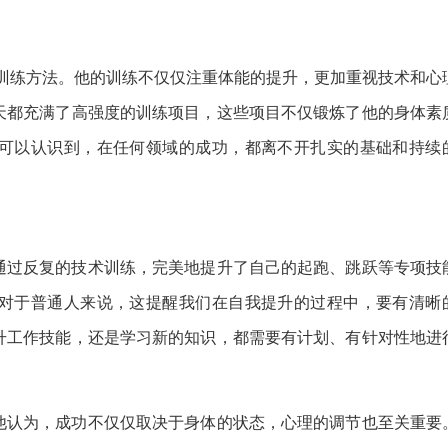
的训练方法。他的训练不仅仅注重体能的提升，更加重视技术和心
天都充满了高强度的训练项目，这些项目不仅锻炼了他的身体素
可以认识到，在任何领域的成功，都离不开扎实的基础和持续
通过反复的技术训练，完美地提升了自己的起跑、跳跃等专项技
对于普通人来说，这提醒我们在自我提升的过程中，要有清晰
升工作技能，还是学习新的知识，都需要有计划、有针对性地进
他认为，成功不仅仅取决于身体的状态，心理的调节也至关重要