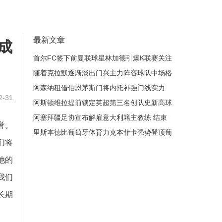
最新文章
成
首尔FC签下前曼联球星林加德引爆K联赛关注
度飙升新篇章全球球迷热议
随着克拉默逐渐淡出门兴主力阵容球队中场格
局悄然迎来新变化阶段
阿森纳租借伯恩茅斯门将内托补强门线实力
-31
阿斯顿维拉提前锁定英超第三名创队史新高球
迷期待欧战新篇章即将
阿塞拜疆足协宣布解雇意大利籍主教练 结束
誉。
三年执教历程
里斯本德比葡萄牙体育力克本菲卡强势登顶葡
们将
超积分榜引爆争冠格局
他的
我们
长期