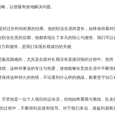
策略，以便最有效地解决问题。
而是经过长时间积累的结果。他的职业生涯跨度长，始终保持着对
在职业生涯的后期，他都表现出了非凡的恒心与激情。我们可以
努力和激情，是我们实现长期成功的关键。
是极其困难的，尤其是在面对长期没有直接回报的过程中。然而
激情，这种对事业的专注与热爱，使他能够在竞技生涯中不断突
要保持这种持久的热情，不论遇到什么样的挑战，都要坚守自己
。尽管他是一位个人项目的运动员，但他始终重视与教练、队友
的过程中，不断得到反馈和指导。对于我们来说，借鉴刘易斯