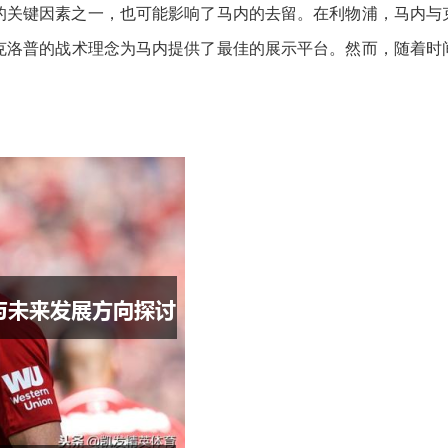
的关键因素之一，也可能影响了马内的去留。在利物浦，马内与
克洛普的战术理念为马内提供了最佳的展示平台。然而，随着时