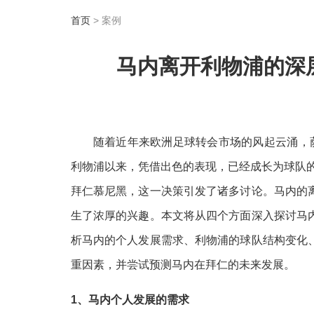
首页
> 案例
马内离开利物浦的深
随着近年来欧洲足球转会市场的风起云涌，萨
利物浦以来，凭借出色的表现，已经成长为球队的
拜仁慕尼黑，这一决策引发了诸多讨论。马内的
生了浓厚的兴趣。本文将从四个方面深入探讨马
析马内的个人发展需求、利物浦的球队结构变化
重因素，并尝试预测马内在拜仁的未来发展。
1、马内个人发展的需求