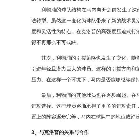
利物浦的球队结构在马内离开之前发生了深
法转型。虽然这一变化为球队带来了新的战术灵
度和灵活性为特点，在克洛普的高强度压迫式打
得不再那么不可或缺。
其次，利物浦的引援策略也发生了变化。随
引进年轻且潜力巨大的球员。这样的引援方向和
压力。在这样一个环境下，马内是否能够继续保
最后，利物浦的其他球员也在逐步崛起。在
进攻选择。这些球员逐渐承担了更多的进攻责任
置上的阵容逐步完善，马内在球队中的地位或许
3、与克洛普的关系与合作