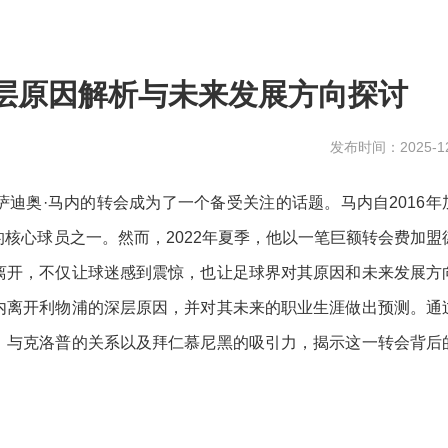
层原因解析与未来发展方向探讨
发布时间：2025-12
迪奥·马内的转会成为了一个备受关注的话题。马内自2016年
核心球员之一。然而，2022年夏季，他以一笔巨额转会费加盟
离开，不仅让球迷感到震惊，也让足球界对其原因和未来发展方
内离开利物浦的深层原因，并对其未来的职业生涯做出预测。通
、与克洛普的关系以及拜仁慕尼黑的吸引力，揭示这一转会背后