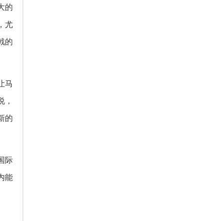
大的
，尤
戟的
让马
说，
新的
国际
内能