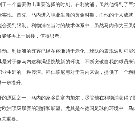
到了一个需要做出重要选择的时刻。在利物浦，虽然他得到了巨
全实现。首先，马内进入职业生涯的黄金时期，而他的个人成就
能会受到限制。利物浦在当时的战术体系中，虽然马内作为三叉
否能够再上一层楼，值得思考。
推动。利物浦的阵容已经在逐渐趋于老化，球队的表现波动可能
其是对于像马内这样渴望挑战新的环境、不断突破自我的球员来
职业生涯的一种停滞。拜仁慕尼黑对于马内来说，提供了一个崭
进一步提升。
开的原因之一。马内的家乡是塞内加尔，尽管他在利物浦获得了
对欧洲顶级联赛的理解和展望。尤其是在德国足球的环境中，马
至关重要。