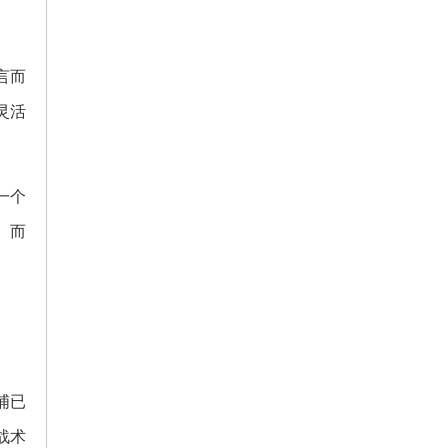
言而
灵活
一个
。而
浦已
战术