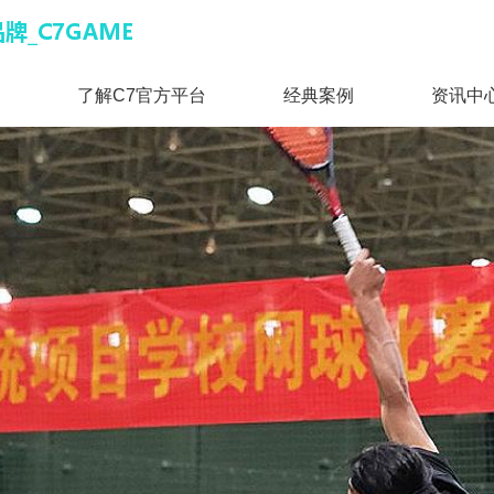
了解C7官方平台
经典案例
资讯中