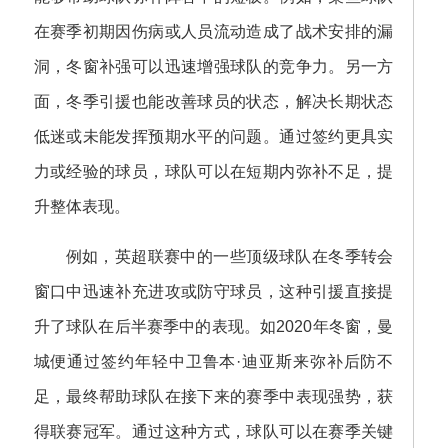
在赛季初期因伤病或人员流动造成了战术安排的漏
洞，冬窗补强可以迅速增强球队的竞争力。另一方
面，冬季引援也能改善球员的状态，解决长期状态
低迷或未能发挥预期水平的问题。通过签约更具实
力或经验的球员，球队可以在短期内弥补不足，提
升整体表现。
例如，英超联赛中的一些顶级球队在冬季转会
窗口中迅速补充进攻或防守球员，这种引援直接提
升了球队在后半赛季中的表现。如2020年冬窗，曼
城便通过签约年轻中卫鲁本·迪亚斯来弥补后防不
足，最终帮助球队在接下来的赛季中表现强势，获
得联赛冠军。通过这种方式，球队可以在赛季关键