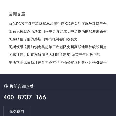
最新文章
首尔FC签下前曼联球星林加德引爆K联赛关注度飙升新篇章全
球球迷热议
随着克拉默逐渐淡出门兴主力阵容球队中场格局悄然迎来新变
化阶段
阿森纳租借伯恩茅斯门将内托补强门线实力
阿斯顿维拉提前锁定英超第三名创队史新高球迷期待欧战新篇
章即将
阿塞拜疆足协宣布解雇意大利籍主教练 结束三年执教历程
里斯本德比葡萄牙体育力克本菲卡强势登顶葡超积分榜引爆争
冠格局

售前咨询热线
在线咨询