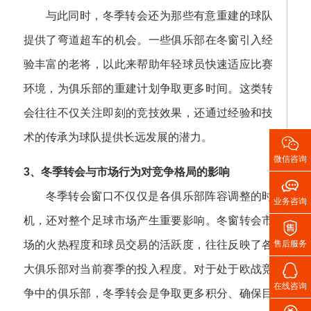
与此同时，冬季转会还为那些有意重建的球队
提供了弯道超车的机会。一些俱乐部在冬窗引入经
验丰富的老将，以此来帮助年轻球员快速适应比赛
环境，为俱乐部的重建计划争取更多时间。这类转
会往往不仅关注即刻的竞技效果，还通过经验和技
术的传承为球队提供长远发展的潜力。

微信咨询
3、冬季转会与市场行为对竞争格局的影响

冬季转会窗口不仅仅是各俱乐部阵容调整的时
业务咨询
机，还对整个足球市场产生重要影响。冬窗转会市

售后服务
场的火热程度和球员交易的活跃度，往往反映了各

大俱乐部对当前赛季的投入程度。对于处于欧战竞
在线咨询
争中的俱乐部，冬季转会是争取更多积分、确保目