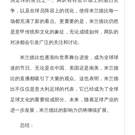
洲足球的焦点之一。两队在转会市场上的激烈竞
争，以及在球员阵容上的优化，使得米兰德比每一
场都充满了新的看点。更重要的是，米兰德比仍然
是意甲传统和文化的象征，无论成绩如何，两队的
对决都会引发广泛的关注和讨论。
米兰德比也逐渐向世界舞台进发，成为全球球
迷的节日。无论是在中国、美国还是南美，米兰德
比的直播都吸引了大量的观众。这也表明，米兰德
比不仅仅是意大利足球的代表，它已经成为了全球
足球文化的重要组成部分。未来，随着足球产业的
进一步发展，米兰德比的影响力仍将继续扩展。
总结：