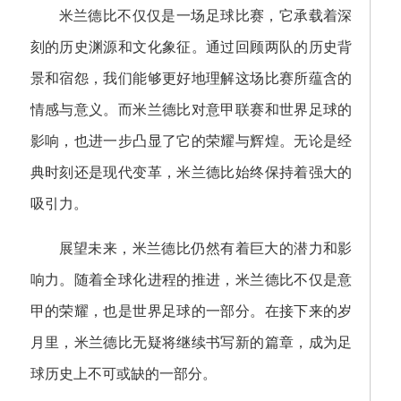
米兰德比不仅仅是一场足球比赛，它承载着深
刻的历史渊源和文化象征。通过回顾两队的历史背
景和宿怨，我们能够更好地理解这场比赛所蕴含的
情感与意义。而米兰德比对意甲联赛和世界足球的
影响，也进一步凸显了它的荣耀与辉煌。无论是经
典时刻还是现代变革，米兰德比始终保持着强大的
吸引力。
展望未来，米兰德比仍然有着巨大的潜力和影
响力。随着全球化进程的推进，米兰德比不仅是意
甲的荣耀，也是世界足球的一部分。在接下来的岁
月里，米兰德比无疑将继续书写新的篇章，成为足
球历史上不可或缺的一部分。