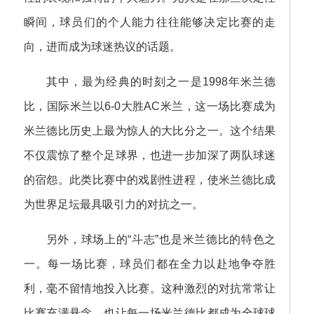
瞬间，球员们的个人能力往往能够决定比赛的走
向，进而成为球迷热议的话题。
其中，最为经典的时刻之一是1998年米兰德
比，国际米兰以6-0大胜AC米兰，这一场比赛成为
米兰德比历史上最为惊人的大比分之一。这个结果
不仅震惊了整个足球界，也进一步加深了两队球迷
的宿怨。此类比赛中的戏剧性进程，使米兰德比成
为世界足坛最具吸引力的对抗之一。
另外，球场上的“斗志”也是米兰德比的特色之
一。每一场比赛，球员们都在全力以赴地争夺胜
利，毫不留情地投入比赛。这种激烈的对抗常常让
比赛充满悬念，也让每一场米兰德比都成为全球球