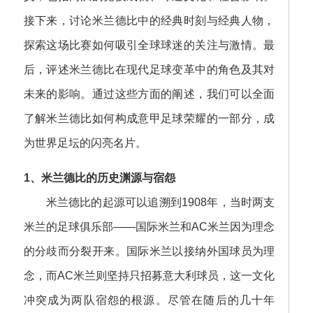
接下来，讨论米兰德比中的经典时刻与经典人物，
探索这场比赛如何吸引全球球迷的关注与激情。最
后，评述米兰德比在现代足球变革中的角色及其对
未来的影响。通过这些方面的阐述，我们可以全面
了解米兰德比如何构成意甲足球荣耀的一部分，成
为世界足坛的闪亮名片。
1、米兰德比的历史渊源与宿怨
米兰德比的起源可以追溯到1908年，当时两支
米兰的足球俱乐部——国际米兰和AC米兰因为理念
的分歧而分裂开来。国际米兰以接纳外国球员为理
念，而AC米兰则坚持只招募意大利球员，这一文化
冲突成为两队宿怨的根源。尽管在随后的几十年