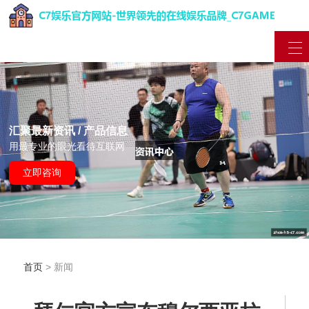
汇聚最新资讯 / 产品信息
用最专业的眼光看待互联网
立即咨询
首页
> 新闻