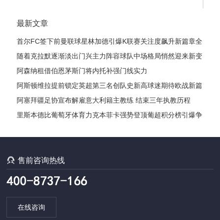
最新文章
首尔FC签下前曼联球星林加德引爆K联赛关注度飙升新篇章全
球球迷热议
随着克拉默逐渐淡出门兴主力阵容球队中场格局悄然迎来新变
化阶段
阿森纳租借伯恩茅斯门将内托补强门线实力
阿斯顿维拉提前锁定英超第三名创队史新高球迷期待欧战新篇
章即将
阿塞拜疆足协宣布解雇意大利籍主教练 结束三年执教历程
里斯本德比葡萄牙体育力克本菲卡强势登顶葡超积分榜引爆争
冠格局

售前咨询热线
在线咨询