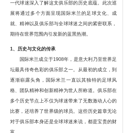
一代球迷深入了解这支俱乐部的历史底蕴。此次巡
展将通过多个方面呈现国际米兰的足球文化、成
就、精神以及俱乐部与全球球迷之间的紧密联系，
期待在世界范围内引发新的蓝黑热潮。
1、历史与文化的传承
国际米兰成立于1908年，是意大利乃至世界足
坛最具传奇色彩的俱乐部之一。从最初的成立，到
逐渐崭露头角，国际米兰一直以其独特的足球风
格、团队精神和创新精神为世人所称道。俱乐部在
多个历史节点上不仅为球迷带来了无数激动人心的
比赛，还培养了世界级的球员。这些历史篇章无论
对于俱乐部本身还是全球球迷来说，都是宝贵的财
富。