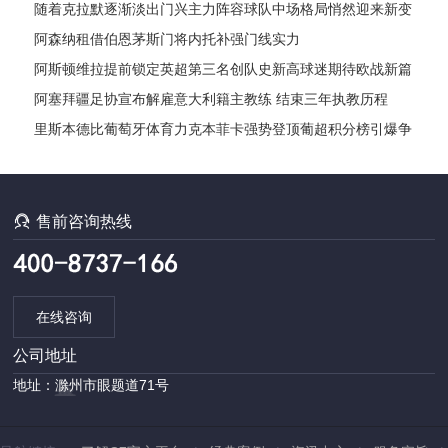
球球迷热议
随着克拉默逐渐淡出门兴主力阵容球队中场格局悄然迎来新变
化阶段
阿森纳租借伯恩茅斯门将内托补强门线实力
阿斯顿维拉提前锁定英超第三名创队史新高球迷期待欧战新篇
章即将
阿塞拜疆足协宣布解雇意大利籍主教练 结束三年执教历程
里斯本德比葡萄牙体育力克本菲卡强势登顶葡超积分榜引爆争
冠格局

售前咨询热线
在线咨询
公司地址
地址：滁州市眼题道71号