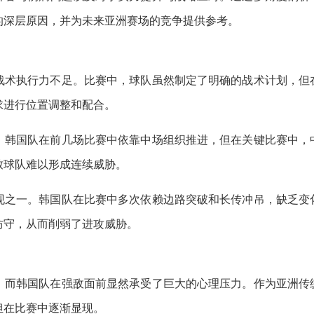
的深层原因，并为未来亚洲赛场的竞争提供参考。
战术执行力不足。比赛中，球队虽然制定了明确的战术计划，但
求进行位置调整和配合。
。韩国队在前几场比赛中依靠中场组织推进，但在关键比赛中，
致球队难以形成连续威胁。
现之一。韩国队在比赛中多次依赖边路突破和长传冲吊，缺乏变
防守，从而削弱了进攻威胁。
，而韩国队在强敌面前显然承受了巨大的心理压力。作为亚洲传
担在比赛中逐渐显现。