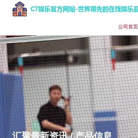
公司首页
汇聚最新资讯 / 产品信息