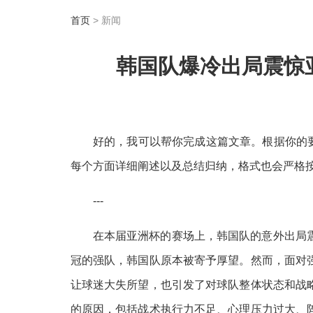
首页
> 新闻
韩国队爆冷出局震惊
好的，我可以帮你完成这篇文章。根据你的要
每个方面详细阐述以及总结归纳，格式也会严格按
---
在本届亚洲杯的赛场上，韩国队的意外出局
冠的强队，韩国队原本被寄予厚望。然而，面对
让球迷大失所望，也引发了对球队整体状态和战
的原因，包括战术执行力不足、心理压力过大、