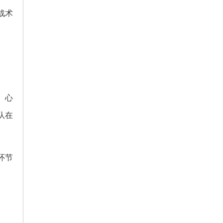
战术
、心
队在
环节