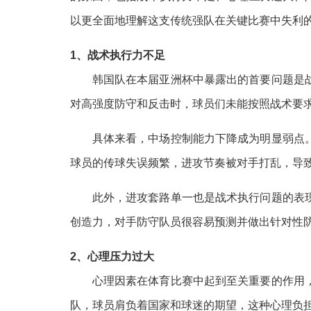
以更全面地理解这支传统强队在关键比赛中失利
1、战术执行力不足
韩国队在本届亚洲杯中暴露出的首要问题是
对高强度防守和反击时，球员们未能按照战术要
具体来看，中场控制能力下降成为明显弱点
球员的传球失误频繁，进攻节奏被对手打乱，导
此外，进攻套路单一也是战术执行问题的表
创造力，对手防守队员很容易预测并做出针对性
2、心理压力过大
心理因素在体育比赛中起到至关重要的作用
队，球员肩负着国家和球迷的期望，这种心理负