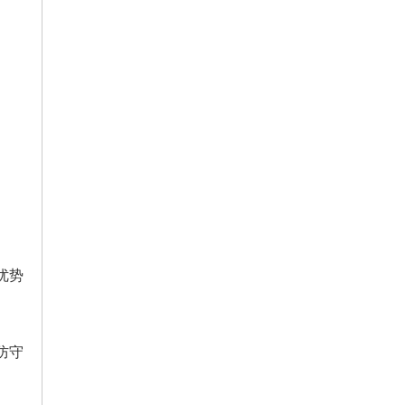
优势
防守