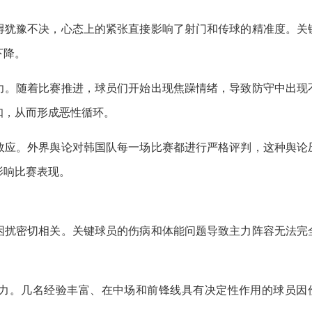
得犹豫不决，心态上的紧张直接影响了射门和传球的精准度。关
下降。
力。随着比赛推进，球员们开始出现焦躁情绪，导致防守中出现
扣，从而形成恶性循环。
效应。外界舆论对韩国队每一场比赛都进行严格评判，这种舆论
影响比赛表现。
困扰密切相关。关键球员的伤病和体能问题导致主力阵容无法完
力。几名经验丰富、在中场和前锋线具有决定性作用的球员因