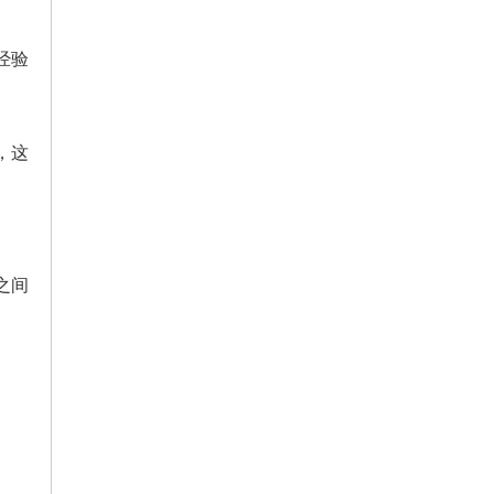
经验
，这
之间