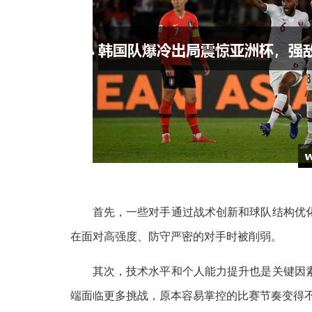
首先，一些对手通过战术创新和球队结构优
在面对高强度、防守严密的对手时被削弱。
其次，技术水平和个人能力提升也是关键因
端面临更多挑战，原本容易掌控的比赛节奏变得