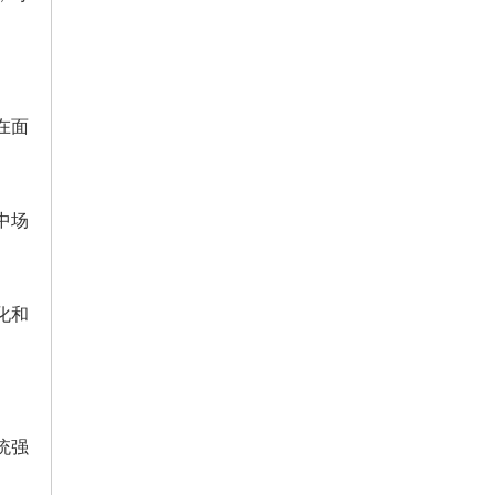
在面
中场
化和
统强