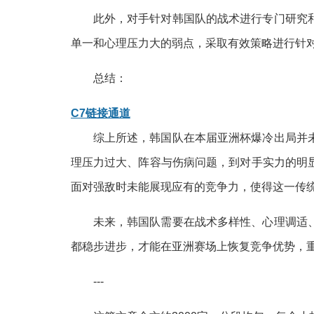
此外，对手针对韩国队的战术进行专门研究
单一和心理压力大的弱点，采取有效策略进行针
总结：
C7链接通道
综上所述，韩国队在本届亚洲杯爆冷出局并
理压力过大、阵容与伤病问题，到对手实力的明
面对强敌时未能展现应有的竞争力，使得这一传
未来，韩国队需要在战术多样性、心理调适
都稳步进步，才能在亚洲赛场上恢复竞争优势，
---