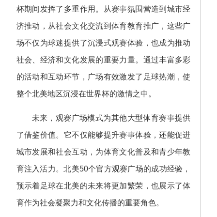
杯期间发挥了多重作用。从赛事氛围营造到城市经
济推动，从社会文化交流到体育教育推广，这些广
场不仅为球迷提供了沉浸式观赛体验，也成为推动
社会、经济和文化发展的重要力量。通过丰富多彩
的活动和互动环节，广场有效激发了足球热潮，使
整个北美地区沉浸在世界杯的激情之中。
未来，观赛广场模式为其他大型体育赛事提供
了借鉴价值。它不仅能够提升赛事体验，还能促进
城市发展和社会互动，为体育文化普及和青少年教
育注入活力。北美50个官方观赛广场的成功经验，
预示着足球在北美的未来将更加繁荣，也展示了体
育作为社会凝聚力和文化传播的重要角色。