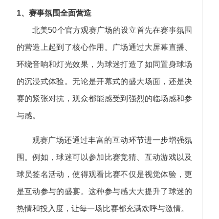
1、赛事氛围全面营造
北美50个官方观赛广场的设立首先在赛事氛围
的营造上起到了核心作用。广场通过大屏幕直播、
环绕音响和灯光效果，为球迷打造了如同置身球场
的沉浸式体验。无论是开幕式的盛大场面，还是决
赛的紧张对抗，观众都能感受到强烈的临场感和参
与感。
观赛广场还通过丰富的互动环节进一步增强氛
围。例如，球迷可以参加比赛竞猜、互动游戏以及
球员签名活动，使得观看比赛不仅是视觉体验，更
是互动参与的盛宴。这种参与感大大提升了球迷的
热情和投入度，让每一场比赛都充满欢呼与激情。