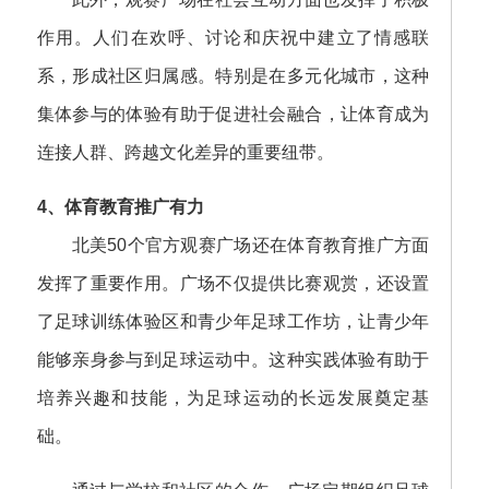
作用。人们在欢呼、讨论和庆祝中建立了情感联
系，形成社区归属感。特别是在多元化城市，这种
集体参与的体验有助于促进社会融合，让体育成为
连接人群、跨越文化差异的重要纽带。
4、体育教育推广有力
北美50个官方观赛广场还在体育教育推广方面
发挥了重要作用。广场不仅提供比赛观赏，还设置
了足球训练体验区和青少年足球工作坊，让青少年
能够亲身参与到足球运动中。这种实践体验有助于
培养兴趣和技能，为足球运动的长远发展奠定基
础。