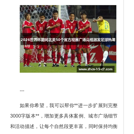
---
如果你希望，我可以帮你**进一步扩展到完整
3000字版本**，增加更多具体案例、城市广场细节
和活动描述，让每个自然段更丰富，同时保持均衡