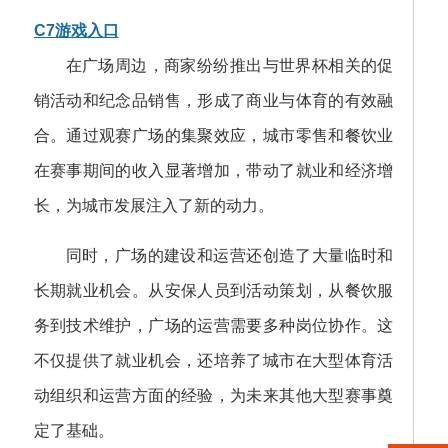
C7游戏入口
在广场周边，商家纷纷推出与世界杯相关的促
销活动和纪念品销售，形成了商业与体育的有效融
合。通过观赛广场的集聚效应，城市零售和餐饮业
在赛事期间的收入显著增加，带动了就业和经济增
长，为城市发展注入了新的动力。
同时，广场的建设和运营还创造了大量临时和
长期就业机会。从安保人员到活动策划，从餐饮服
务到技术维护，广场的运营需要多种岗位协作。这
不仅提供了就业机会，还培养了城市在大型体育活
动组织和运营方面的经验，为未来其他大型赛事奠
定了基础。