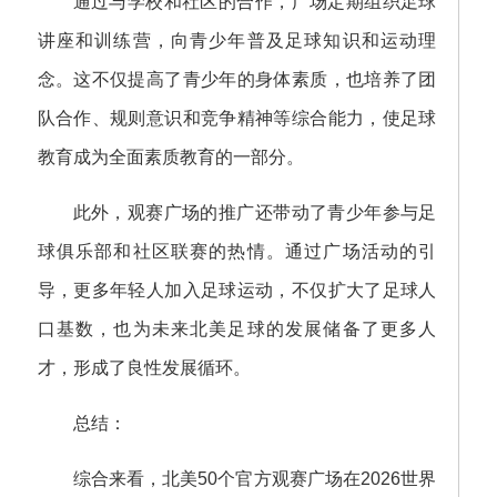
通过与学校和社区的合作，广场定期组织足球
讲座和训练营，向青少年普及足球知识和运动理
念。这不仅提高了青少年的身体素质，也培养了团
队合作、规则意识和竞争精神等综合能力，使足球
教育成为全面素质教育的一部分。
此外，观赛广场的推广还带动了青少年参与足
球俱乐部和社区联赛的热情。通过广场活动的引
导，更多年轻人加入足球运动，不仅扩大了足球人
口基数，也为未来北美足球的发展储备了更多人
才，形成了良性发展循环。
总结：
综合来看，北美50个官方观赛广场在2026世界