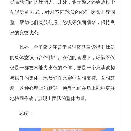
提高他们的抗压能力。此外，金子隆之还会通过个
别辅导的方式，针对不同球员的心理状况进行调
整，帮助他们克服焦虑、恐惧等负面情绪，保持良
好的竞技状态。
此外，金子隆之还善于通过团队建设提升球员
的集体意识与合作精神。在他的管理下，球队不仅
仅是一群技术能力出色的个体，更是一个充满默契
与信任的集体。球员们在比赛中互相支持、互相鼓
励，这种心理上的默契，使得他们在场上能够更好
地协同作战，展现出团队的整体力量。
总结：