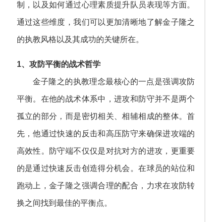
制，以及如何通过心理素质提升队员表现等方面。
通过这些维度，我们可以更加清晰地了解金子隆之
的执教风格以及其成功的关键所在。
1、攻防平衡的战术哲学
金子隆之的执教理念最核心的一点是强调攻防
平衡。在他的战术体系中，进攻和防守并不是两个
孤立的部分，而是密切相关、相辅相成的整体。首
先，他通过快速的反击和高压防守来确保进攻端的
高效性。防守端不仅仅是对抗对方的进攻，更重要
的是通过快速反击创造得分机会。在球员的站位和
跑动上，金子隆之强调合理的配合，力求在攻防转
换之间找到最佳的平衡点。