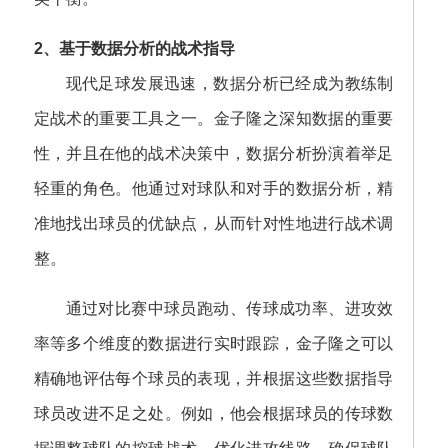
2、基于数据分析的战术指导
现代足球发展迅速，数据分析已经成为教练制
定战术的重要工具之一。金子隆之深知数据的重要
性，并且在他的战术决策中，数据分析扮演着举足
轻重的角色。他通过对球队和对手的数据分析，精
准地找出球员的优缺点，从而针对性地进行战术调
整。
通过对比赛中球员跑动、传球成功率、进攻效
率等多个维度的数据进行实时跟踪，金子隆之可以
精确地评估每个球员的表现，并根据这些数据指导
球员改进不足之处。例如，他会根据球员的传球数