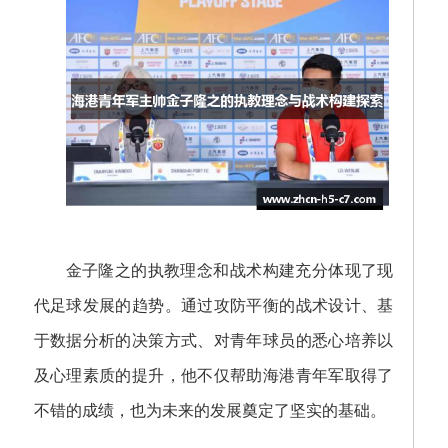
金子隆之的执教理念和战术构建充分体现了现
代足球发展的趋势。通过攻防平衡的战术设计、基
于数据分析的决策方式、对青年球员的悉心培养以
及心理素质的提升，他不仅帮助海港青年军取得了
不错的成绩，也为未来的发展奠定了坚实的基础。