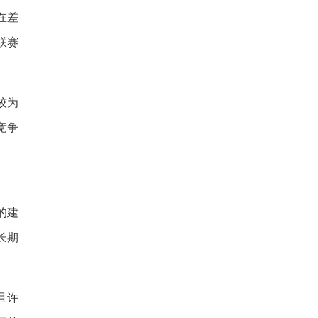
在差
联赛
较为
竞争
的建
长期
且许