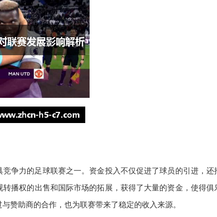
具竞争力的足球联赛之一。资金投入不仅促进了球员的引进，还
视转播权的出售和国际市场的拓展，获得了大量的资金，使得俱
过与赞助商的合作，也为联赛带来了稳定的收入来源。