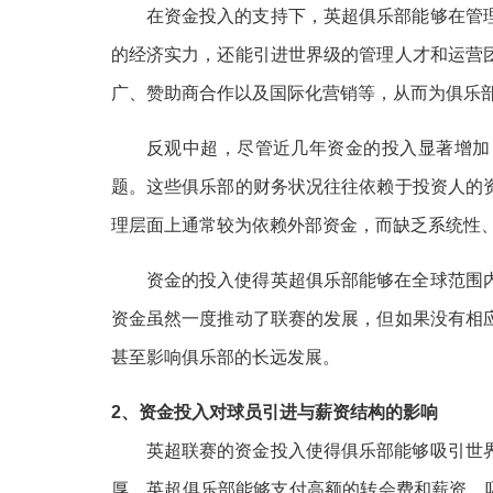
在资金投入的支持下，英超俱乐部能够在管
的经济实力，还能引进世界级的管理人才和运营
广、赞助商合作以及国际化营销等，从而为俱乐
反观中超，尽管近几年资金的投入显著增加
题。这些俱乐部的财务状况往往依赖于投资人的
理层面上通常较为依赖外部资金，而缺乏系统性
资金的投入使得英超俱乐部能够在全球范围
资金虽然一度推动了联赛的发展，但如果没有相
甚至影响俱乐部的长远发展。
2、资金投入对球员引进与薪资结构的影响
英超联赛的资金投入使得俱乐部能够吸引世
厚，英超俱乐部能够支付高额的转会费和薪资，