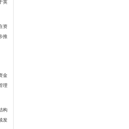
于英
在资
步推
资金
管理
结构
续发