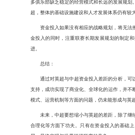
多俱乐部缺乏稳定的经营模式和长远的发展规划
超，整体的基础设施建设和人才发展体系仍有较
资金投入如果没有相应的战略规划，将无法
金投入的同时，注重联赛长期发展规划的制定和
进。
总结：
通过对英超与中超资金投入差距的分析，可
支持，成功实现了商业化、全球化的运作，并不
模式、运营机制等方面的问题，仍未能形成与英
未来，中超要想缩小与英超的差距，除了继
合理化等方面下功夫。只有在资金投入的基础上