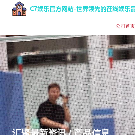
公司首页
汇聚最新资讯 / 产品信息