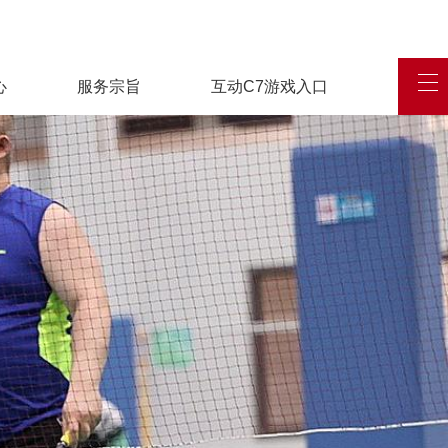
心
服务宗旨
互动C7游戏入口