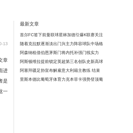
最新文章
首尔FC签下前曼联球星林加德引爆K联赛关注
-13
度飙升新篇章全球球迷热议
随着克拉默逐渐淡出门兴主力阵容球队中场格
局悄然迎来新变化阶段
阿森纳租借伯恩茅斯门将内托补强门线实力
文章
阿斯顿维拉提前锁定英超第三名创队史新高球
面进
迷期待欧战新篇章即将
阿塞拜疆足协宣布解雇意大利籍主教练 结束
三年执教历程
里斯本德比葡萄牙体育力克本菲卡强势登顶葡
者是
超积分榜引爆争冠格局
这一