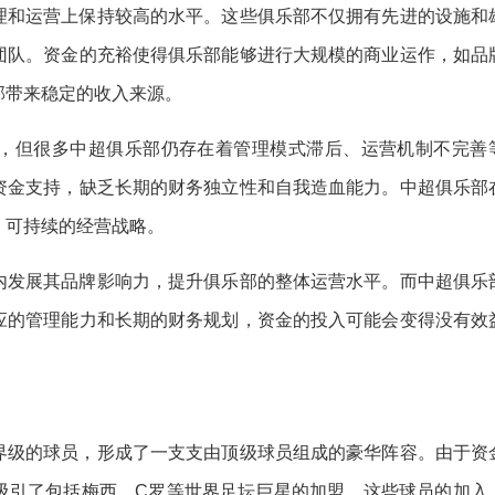
理和运营上保持较高的水平。这些俱乐部不仅拥有先进的设施和
团队。资金的充裕使得俱乐部能够进行大规模的商业运作，如品
部带来稳定的收入来源。
，但很多中超俱乐部仍存在着管理模式滞后、运营机制不完善
资金支持，缺乏长期的财务独立性和自我造血能力。中超俱乐部
、可持续的经营战略。
内发展其品牌影响力，提升俱乐部的整体运营水平。而中超俱乐
应的管理能力和长期的财务规划，资金的投入可能会变得没有效
界级的球员，形成了一支支由顶级球员组成的豪华阵容。由于资
吸引了包括梅西、C罗等世界足坛巨星的加盟。这些球员的加入