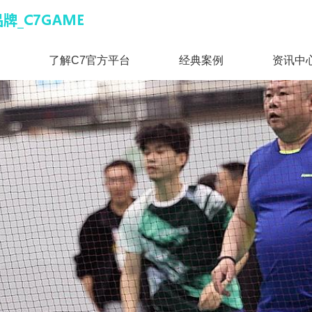
了解C7官方平台
经典案例
资讯中