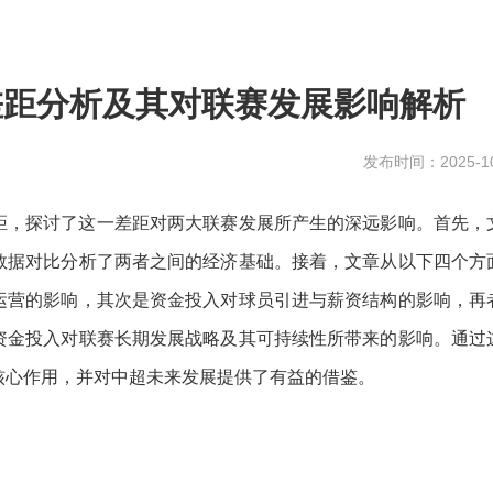
差距分析及其对联赛发展影响解析
发布时间：2025-10
距，探讨了这一差距对两大联赛发展所产生的深远影响。首先，
数据对比分析了两者之间的经济基础。接着，文章从以下四个方
运营的影响，其次是资金投入对球员引进与薪资结构的影响，再
资金投入对联赛长期发展战略及其可持续性所带来的影响。通过
核心作用，并对中超未来发展提供了有益的借鉴。