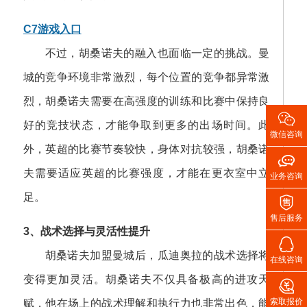
C7游戏入口
不过，胡桑诺夫的融入也面临一定的挑战。曼
城的竞争环境非常激烈，每个位置的竞争都异常激
烈，胡桑诺夫需要在高强度的训练和比赛中保持良

好的竞技状态，才能争取到更多的出场时间。此
微信咨询
外，英超的比赛节奏较快，身体对抗较强，胡桑诺

夫需要适应英超的比赛强度，才能在更衣室中立
业务咨询
足。

售后服务
3、战术选择与灵活性提升

胡桑诺夫加盟曼城后，瓜迪奥拉的战术选择将
在线咨询
变得更加灵活。胡桑诺夫不仅具备极高的进攻天

索取报价
赋，他在场上的战术理解和执行力也非常出色，能