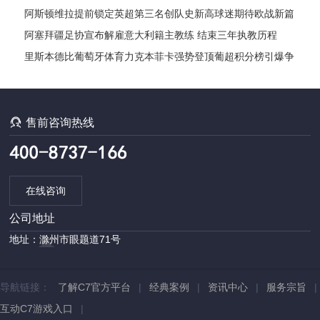
阿斯顿维拉提前锁定英超第三名创队史新高球迷期待欧战新篇
章即将
阿塞拜疆足协宣布解雇意大利籍主教练 结束三年执教历程
里斯本德比葡萄牙体育力克本菲卡强势登顶葡超积分榜引爆争
冠格局

售前咨询热线
在线咨询
公司地址
地址：滁州市眼题道71号
导航链接：
了解C7官方平台
|
经典案例
|
资讯中心
|
服务宗旨
|
互动C7游戏入口
|