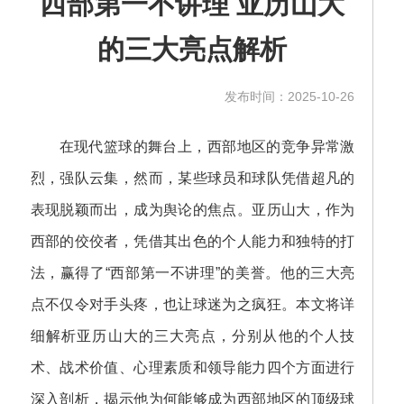
西部第一不讲理 亚历山大
的三大亮点解析
发布时间：2025-10-26
在现代篮球的舞台上，西部地区的竞争异常激
烈，强队云集，然而，某些球员和球队凭借超凡的
表现脱颖而出，成为舆论的焦点。亚历山大，作为
西部的佼佼者，凭借其出色的个人能力和独特的打
法，赢得了“西部第一不讲理”的美誉。他的三大亮
点不仅令对手头疼，也让球迷为之疯狂。本文将详
细解析亚历山大的三大亮点，分别从他的个人技
术、战术价值、心理素质和领导能力四个方面进行
深入剖析，揭示他为何能够成为西部地区的顶级球