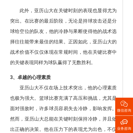
此外，亚历山大在关键时刻的表现也显得尤为
突出。在比赛的最后阶段，无论是持球攻击还是分
球给空位的队友，他的冷静与果断使得他的战术选
择往往能带来最佳的结果。正因如此，亚历山大的
战术价值不仅仅体现在常规时间，他在关键比赛中
的关键表现同样为球队赢得了无数胜利。
3、卓越的心理素质
亚历山大不仅在场上技术突出，他的心理素质
也极为强大。篮球比赛充满了高压和挑战，尤其是

面对强敌时，许多球员容易失去冷静，影响发挥。
微信咨询
然而，亚历山大总能在关键时刻保持冷静，并且做

业务咨询
出正确的决策。他在压力下的表现尤为出色，不仅