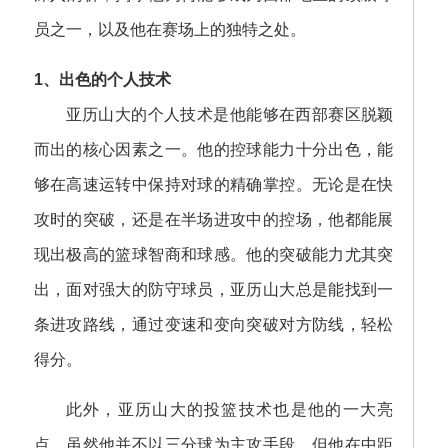
员之一，以及他在赛场上的独特之处。
1、出色的个人技术
亚历山大的个人技术是他能够在西部赛区脱颖
而出的核心因素之一。他的控球能力十分出色，能
够在高速运转中保持对球的精确掌控。无论是在快
攻时的突破，还是在半场进攻中的控场，他都能展
现出极高的篮球智商和球感。他的突破能力尤其突
出，面对强大的防守球员，亚历山大总是能找到一
条进攻路线，通过变速和变向突破对方防线，轻松
得分。
此外，亚历山大的投篮技术也是他的一大亮
点。虽然他并不以三分球为主攻手段，但他在中距