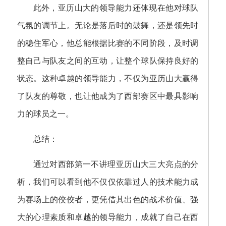
此外，亚历山大的领导能力还体现在他对球队
气氛的调节上。无论是落后时的鼓舞，还是领先时
的稳住军心，他总能根据比赛的不同阶段，及时调
整自己与队友之间的互动，让整个球队保持良好的
状态。这种卓越的领导能力，不仅为亚历山大赢得
了队友的尊敬，也让他成为了西部赛区中最具影响
力的球员之一。
总结：
通过对西部第一不讲理亚历山大三大亮点的分
析，我们可以看到他不仅仅依靠过人的技术能力成
为赛场上的佼佼者，更凭借其出色的战术价值、强
大的心理素质和卓越的领导能力，成就了自己在西