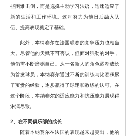
些困难击倒，而是选择主动学习法语，迅速适应了
新的生活和工作环境。这种努力为他日后融入队
伍、提高表现奠定了基础。
此外，本纳赛尔在法国联赛的竞争压力也相当
大。尽管他的天赋不可否认，但面对强劲的对手，
他仍需不断磨砺自己。从一名新人的角色逐渐成长
为首发球员，本纳赛尔通过不断的训练与比赛积累
了宝贵的经验，逐步赢得了球迷和教练的认可。在
这个阶段，本纳赛尔的适应能力和抗压能力展现得
淋漓尽致。
2、在不同俱乐部的成长
随着本纳赛尔在法国的表现越来越突出，他的