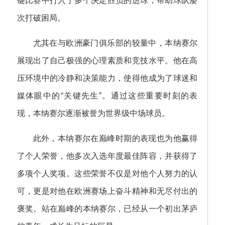
键比赛中打入了多个决定胜负的进球，帮助球队屡
次打破困局。
尤其在与欧洲豪门俱乐部的较量中，本纳赛尔
展现出了自己极强的心理素质和竞技水平。他在高
压环境中的冷静和决策能力，使得他成为了球迷和
媒体眼中的“关键先生”。通过这些重要时刻的表
现，本纳赛尔逐渐被誉为世界级中场球员。
此外，本纳赛尔在巅峰时期的表现也为他赢得
了个人荣誉，他多次入选年度最佳阵容，并获得了
多项个人奖项。这些荣誉不仅是对他个人努力的认
可，更是对他在欧洲赛场上奋斗精神和无尽付出的
褒奖。站在巅峰的本纳赛尔，已经从一个初出茅庐